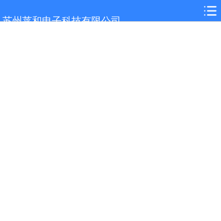
网站首页
苏州莱和电子科技有限公司
关于我们
黄山选型参考
产品展示
案例展示
行业解决方案
新闻中心
技术支持