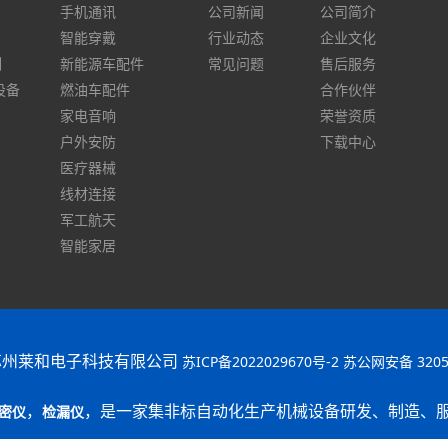
手机通讯
公司新闻
公司简介
智能穿戴
行业动态
企业文化
列
新能源车配件
常见问题
售后服务
设备
燃油车配件
合作伙伴
家电音响
荣誉资质
户外安防
下载中心
医疗器械
线材连接
军工航天
智能家居
苏州莱和电子科技有限公司
苏ICP备2022029670号-2
苏公网安备 32050
，
，是一家集非标自动化生产机械设备研发、制造、
密仪
检漏仪