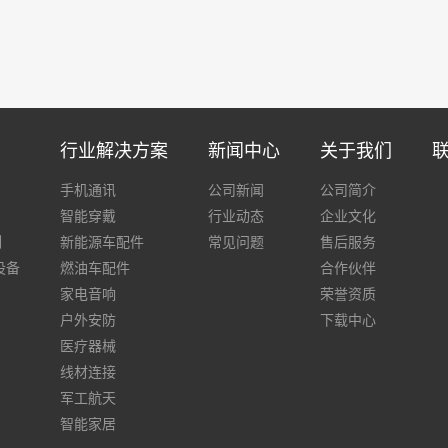
行业解决方案
新闻中心
关于我们
手机通讯
公司新闻
公司简介
智能穿戴
行业动态
企业文化
列
新能源车配件
常见问题
售后服务
设备
燃油车配件
合作伙伴
家电音响
荣誉资质
户外安防
下载中心
医疗器械
线材连接
军工航天
智能家居