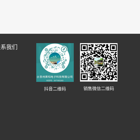
联系我们
销售微信二维码
抖音二维码