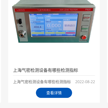
上海气密检测设备有哪些检测指标
上海气密检测设备有哪些检测指标
2022-08-22
查看详情