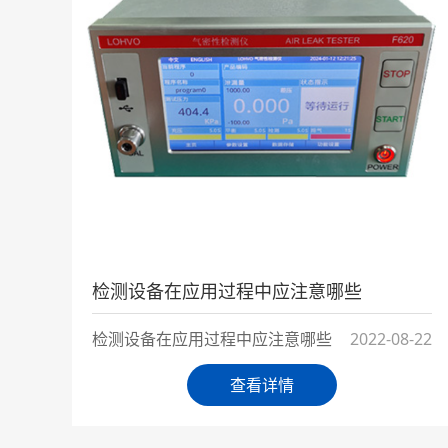
检测设备在应用过程中应注意哪些
检测设备在应用过程中应注意哪些
2022-08-22
查看详情