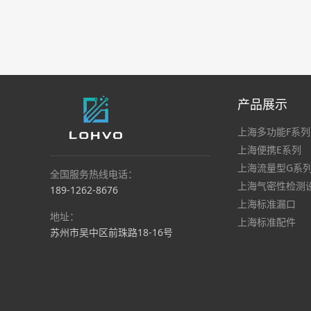
产品展示
上海多功能F系列
上海便携E系列
上海流量型G系
全国服务热线电话：
上海气密性检测
189-1262-8676
上海标准漏口
地址：
上海标准配件
苏州市吴中区前珠路18-16号