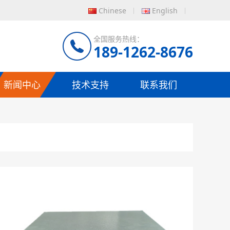
Chinese
English
全国服务热线：
189-1262-8676
新闻中心
技术支持
联系我们