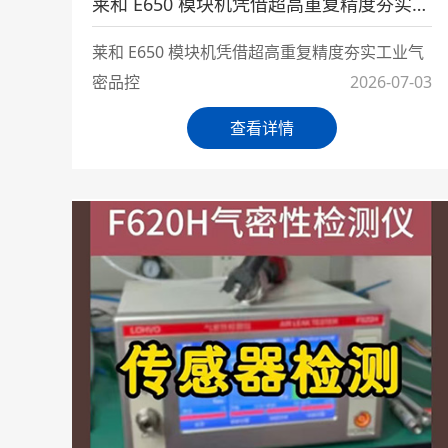
莱和 E650 模块机凭借超高重复精度夯实工业气密品控
莱和 E650 模块机凭借超高重复精度夯实工业气
密品控
2026-07-03
查看详情