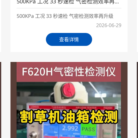
500KPa 工况 33 秒速检 气密检测效率再升级
500KPa 工况 33 秒速检 气密检测效率再升级
2026-06-29
查看详情