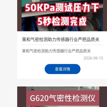
莱和气密检测助力传感器行业严把品质关
莱和气密检测助力传感器行业严把品质关
2026-06-15
查看详情