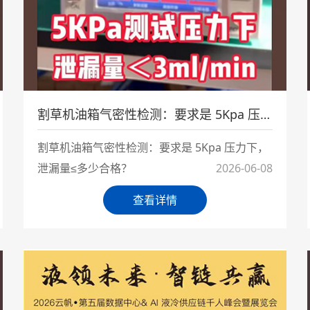
割草机油箱气密性检测：要求是 5Kpa 压力下，泄漏量≤多少合格？
割草机油箱气密性检测：要求是 5Kpa 压力下，
泄漏量≤多少合格？
2026-06-08
查看详情