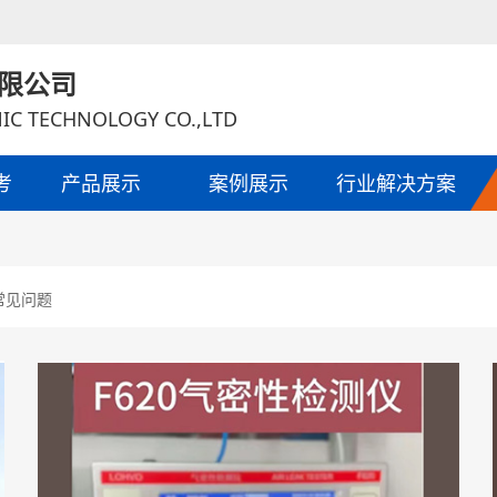
限公司
IC TECHNOLOGY CO.,LTD
考
产品展示
案例展示
行业解决方案
常见问题