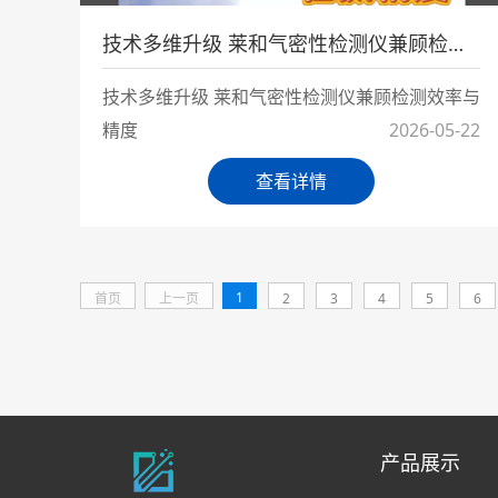
技术多维升级 莱和气密性检测仪兼顾检测效率与精度
技术多维升级 莱和气密性检测仪兼顾检测效率与
精度
2026-05-22
查看详情
1
首页
上一页
2
3
4
5
6
产品展示