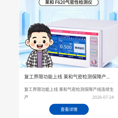
复工界限功能上线 莱和气密检测保障产线连续生产
复工界限功能上线 莱和气密检测保障产线连续生
产
2026-07-24
查看详情