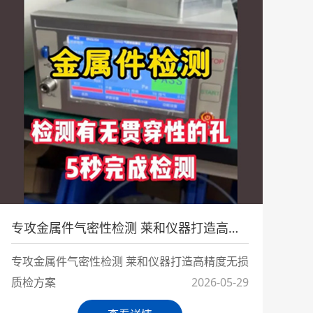
专攻金属件气密性检测 莱和仪器打造高精度无损质检方案
专攻金属件气密性检测 莱和仪器打造高精度无损
质检方案
2026-05-29