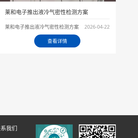
莱和电子推出液冷气密性检测方案
莱和电子推出液冷气密性检测方案
2026-04-22
查看详情
联系我们