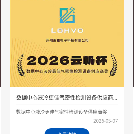
数据中心液冷更佳气密性检测设备供应商奖
数据中心液冷更佳气密性检测设备供应商奖
2026-05-07