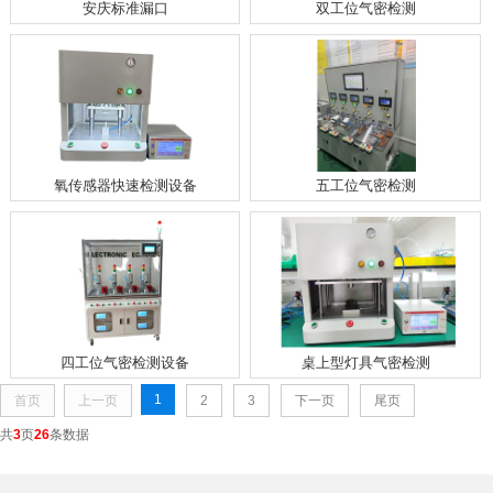
安庆标准漏口
双工位气密检测
氧传感器快速检测设备
五工位气密检测
四工位气密检测设备
桌上型灯具气密检测
1
首页
上一页
2
3
下一页
尾页
共
3
页
26
条数据