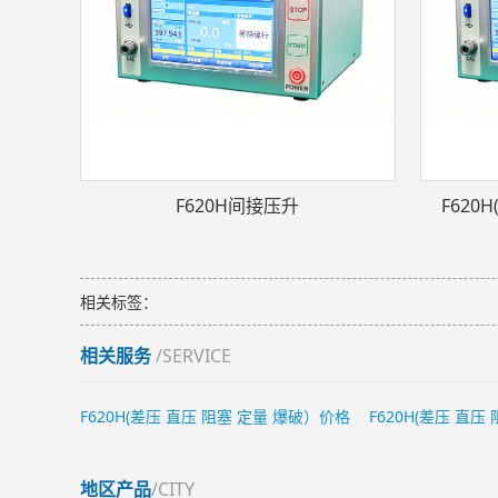
F620H间接压升
F620
相关标签：
相关服务
/SERVICE
F620H(差压 直压 阻塞 定量 爆破）价格
F620H(差压 直
地区产品
/CITY