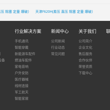
 直压 阻塞 定量 爆破）
天津F620H(差压 直压 阻塞 定量 爆破）
行业解决方案
新闻中心
关于我们
手机通讯
公司新闻
公司简介
智能穿戴
行业动态
企业文化
列
新能源车配件
常见问题
售后服务
设备
燃油车配件
合作伙伴
家电音响
荣誉资质
户外安防
下载中心
医疗器械
线材连接
军工航天
智能家居