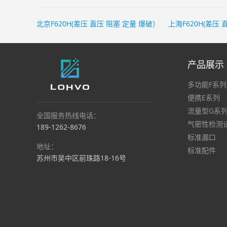
北京F620H(差压 直压 阻塞 定量 爆破）
上海F620H(差压
产品展示
多功能F系列
便携E系列
流量型G系
全国服务热线电话：
气密性检测
189-1262-8676
标准漏口
地址：
标准配件
苏州市吴中区前珠路18-16号