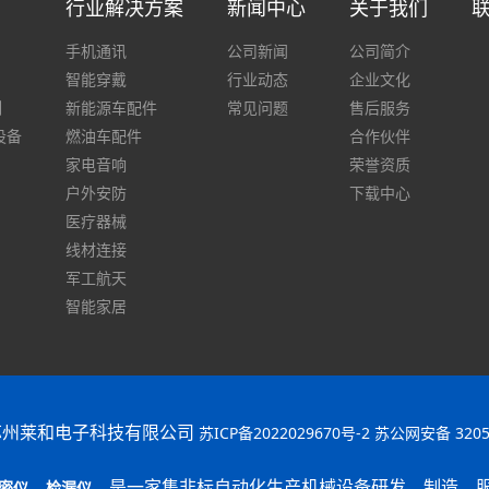
行业解决方案
新闻中心
关于我们
手机通讯
公司新闻
公司简介
智能穿戴
行业动态
企业文化
列
新能源车配件
常见问题
售后服务
设备
燃油车配件
合作伙伴
家电音响
荣誉资质
户外安防
下载中心
医疗器械
线材连接
军工航天
智能家居
苏州莱和电子科技有限公司
苏ICP备2022029670号-2
苏公网安备 32050
，
，是一家集非标自动化生产机械设备研发、制造、
密仪
检漏仪