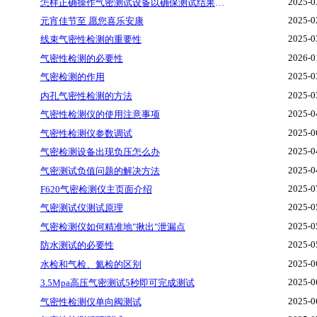
2025-0
怎样正确操作气密测试设备以确保测试结果的准确性
2025-0
元宵佳节至 愿您喜乐安康
2025-0
线束气密性检测的重要性
2026-0
‌气密性检测的必要性
2025-0
气密检测的作用
2025-0
内孔气密性检测的方法
2025-0
气密性检测仪的使用注意事项
2025-0
气密性检测仪参数调试
2025-0
气密检测设备出现负压怎么办
2025-0
气密测试负值问题的解决方法
2025-0
F620气密检测仪主页面介绍
2025-0
气密测试仪测试原理
2025-0
气密检测仪如何精准地"揪出"泄漏点
2025-0
防水测试的必要性
2025-0
水检和气检、氦检的区别
2025-0
3.5Mpa高压气密测试5秒即可完成测试
2025-0
气密性检测仪单向阀测试