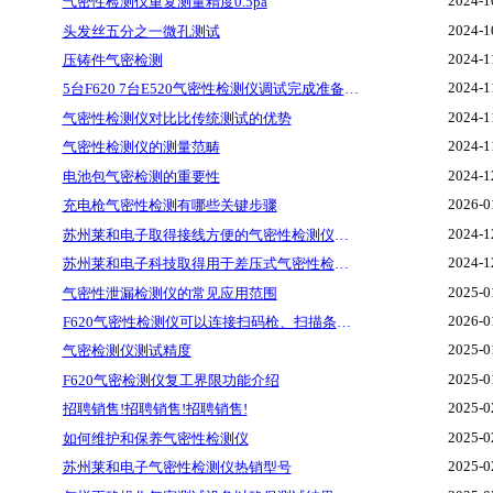
2024-1
气密性检测仪重复测量精度0.5pa
2024-1
头发丝五分之一微孔测试
2024-1
压铸件气密检测
2024-1
5台F620 7台E520气密性检测仪调试完成准备发货
2024-1
气密性检测仪对比比传统测试的优势
2024-1
气密性检测仪的测量范畴
2024-1
电池包气密检测的重要性
2026-0
充电枪气密性检测有哪些关键步骤
2024-1
苏州莱和电子取得接线方便的气密性检测仪阀岛专利，能快速进行多组线路连接
2024-1
苏州莱和电子科技取得用于差压式气密性检测仪的检测调控装置专利，解决了检测仪气压调控麻烦的问题
2025-0
气密性泄漏检测仪的常见应用范围
2026-0
F620气密性检测仪可以连接扫码枪、扫描条码以及二维码
2025-0
气密检测仪测试精度
2025-0
F620气密检测仪复工界限功能介绍
2025-0
招聘销售!招聘销售!招聘销售!
2025-0
如何维护和保养气密性检测仪
2025-0
苏州莱和电子气密性检测仪热销型号