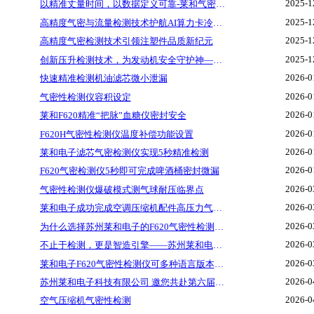
2025-1
以精准丈量时间，以数据定义可靠-莱和气密性检测仪
2025-1
高精度气密与流量检测技术护航AI算力卡冷却系统
2025-1
高精度气密检测技术引领注塑件品质新纪元
2025-1
创新压升检测技术，为发动机安全守护神——机油滤芯微小泄漏定量检测实现突破
2026-0
快速精准检测机油滤芯微小泄漏
2026-0
气密性检测仪容积设定
2026-0
莱和F620精准“把脉”血糖仪密封安全
2026-0
F620H气密性检测仪温度补偿功能设置
2026-0
莱和电子滤芯气密检测仪实现5秒精准检测
2026-0
F620气密检测仪5秒即可完成啤酒桶密封微漏
2026-0
气密性检测仪爆破模式测气球耐压临界点
2026-0
莱和电子成功完成空调压缩机配件高压力气密性检测
2026-0
为什么选择苏州莱和电子的F620气密性检测仪？
2026-0
不止于检测，更是智造引擎——苏州莱和电子F620气密性检测仪的硬核实力
2026-0
莱和电子F620气密性检测仪可多种语言版本切换
2026-0
苏州莱和电子科技有限公司 邀您共赴第六届数据中心液冷供应链峰会！
2026-0
空气压缩机气密性检测