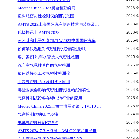
2023-0
Medtec China 2023展会精彩瞬间
2024-0
塑料瓶密封性检测仪的测试范围
2023-0
AMTS 2023上海国际汽车制造技术与装备及材料展览会
2023-0
现场快讯丨 AMTS 2023
2026-0
苏州莱和电子将参加ATW2023中国国际汽车创新技术周（上海展）展览会
2024-0
如何解决温度对气密测试仪准确性影响
2025-0
客户案例 汽车水管接头气密性检测
2025-0
汽车空气悬挂单向阀气密检测
2026-0
如何选择双工位气密性检测仪
2024-0
手表气密性防水检测技术应用
2024-0
哪些因素会影响气密性测试结果的准确性
2026-0
气密性测试设备在锂电池行业的应用
2025-0
Medtec China 2025上海世博展览馆 ，1V310 莱和电子期待您的莅临
2024-0
气密检测仪的操作步骤
2024-0
电池气密性检测仪特点
2024-0
AMTS 2024-7-3上海展 ，W4-C29莱和电子期待您的莅临
2024-0