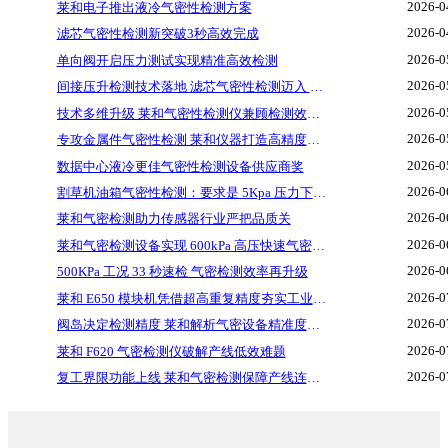
2026-0
莱和电子推出液冷气密性检测方案
2026-0
滤芯气密性检测新突破3秒高效完成
2026-0
单向阀开启压力测试实现精准高效检测
2026-0
间接压升检测技术落地 滤芯气密性检测迈入 5 秒速检时代
2026-0
技术多维升级 莱和气密性检测仪兼顾检测效率与精度
2026-0
专攻金属件气密性检测 莱和仪器打造高精度无损质检方案
2026-0
数据中心液冷更佳气密性检测设备供应商奖
2026-0
割草机油箱气密性检测：要求是 5Kpa 压力下，泄漏量≤多少合格？
2026-0
莱和气密检测助力传感器行业严把品质关
2026-0
莱和气密检测设备实现 600kPa 高压快速气密检测
2026-0
500KPa 工况 33 秒速检 气密检测效率再升级
2026-0
莱和 E650 模块机凭借超高重复精度夯实工业气密品控
2026-0
阀岛决定检测精度 莱和解析气密设备精准度核心关键
2026-0
莱和 F620 气密检测仪破解产线低效难题
2026-0
复工界限功能上线 莱和气密检测保障产线连续生产