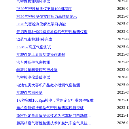
2025-0
气密性检测循环测试
2026-0
F620气密性检测仪支持100组程序
2025-0
F620气密检测仪实时压力高精度显示
2025-0
F620气密检测仪瞬态学习功能
2025-0
开启温度补偿和瞬态补偿后气密性检测仪重复精度
2025-0
滤芯气密检测4秒完成
2025-0
3.5Mpa高压气密测试
2025-0
注塑件复工界限功能操作讲解
2025-0
汽车冲压件气密检测
2025-0
特斯拉塑料盖帽气密检测
2026-0
气密检测仪爆破测试
2025-0
电池包类大容积产品微小泄漏气密检测
2025-0
注塑件气密检测
2025-1
1.6秒完成100Kpa检测，重新定义行业效率标准
2025-1
电机套筒焊接部位气密性检测实现新突破
2025-1
微容积定量泄漏测试技术为汽车尾门电动撑杆可靠性赋能
2026-0
超高精度气密性检测技术护航汽车空气悬挂核心部件