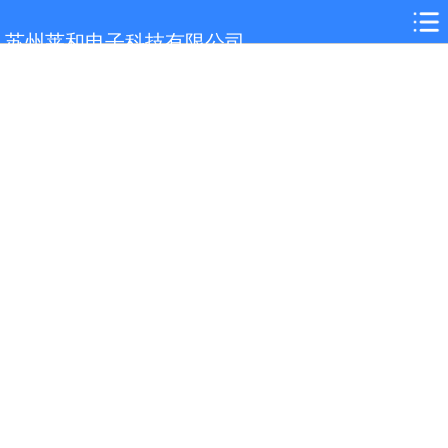
网站首页
苏州莱和电子科技有限公司
关于我们
连云港选型参考
产品展示
案例展示
行业解决方案
新闻中心
技术支持