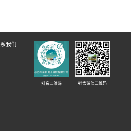
联系我们
销售微信二维码
抖音二维码