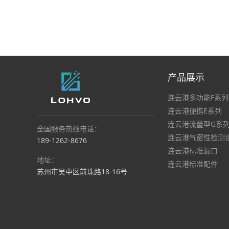
产品展示
连云港多功能F系列
连云港便携E系列
连云港流量型G系
全国服务热线电话：
连云港气密性检测
189-1262-8676
连云港标准漏口
地址：
连云港标准配件
苏州市吴中区前珠路18-16号