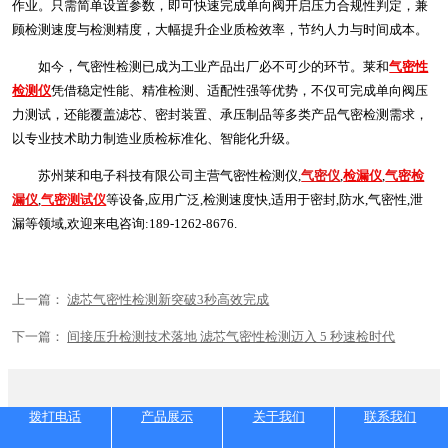
作业。只需简单设置参数，即可快速完成单向阀开启压力合规性判定，兼
顾检测速度与检测精度，大幅提升企业质检效率，节约人力与时间成本。
如今，气密性检测已成为工业产品出厂必不可少的环节。莱和
气密性
检测仪
凭借稳定性能、精准检测、适配性强等优势，不仅可完成单向阀压
力测试，还能覆盖滤芯、密封装置、承压制品等多类产品气密检测需求，
以专业技术助力制造业质检标准化、智能化升级。
苏州莱和电子科技有限公司主营气密性检测仪,
气密仪
,
检漏仪
,
气密检
漏仪
,
气密测试仪
等设备,应用广泛,检测速度快,适用于密封,防水,气密性,泄
漏等领域,欢迎来电咨询:189-1262-8676.
上一篇：
滤芯气密性检测新突破3秒高效完成
下一篇：
间接压升检测技术落地 滤芯气密性检测迈入 5 秒速检时代
拨打电话
产品展示
关于我们
联系我们