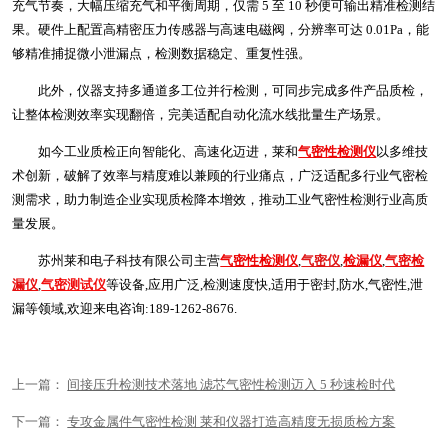
充气节奏，大幅压缩充气和平衡周期，仅需 5 至 10 秒便可输出精准检测结
果。硬件上配置高精密压力传感器与高速电磁阀，分辨率可达 0.01Pa，能
够精准捕捉微小泄漏点，检测数据稳定、重复性强。
此外，仪器支持多通道多工位并行检测，可同步完成多件产品质检，
让整体检测效率实现翻倍，完美适配自动化流水线批量生产场景。
如今工业质检正向智能化、高速化迈进，莱和
气密性检测仪
以多维技
术创新，破解了效率与精度难以兼顾的行业痛点，广泛适配多行业气密检
测需求，助力制造企业实现质检降本增效，推动工业气密性检测行业高质
量发展。
苏州莱和电子科技有限公司主营
气密性检测仪
,
气密仪
,
检漏仪
,
气密检
漏仪
,
气密测试仪
等设备,应用广泛,检测速度快,适用于密封,防水,气密性,泄
漏等领域,欢迎来电咨询:189-1262-8676.
上一篇：
间接压升检测技术落地 滤芯气密性检测迈入 5 秒速检时代
下一篇：
专攻金属件气密性检测 莱和仪器打造高精度无损质检方案