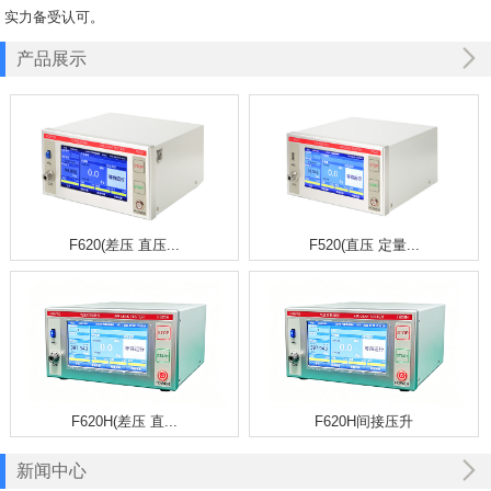
实力备受认可。
产品展示
F620(差压 直压...
F520(直压 定量...
F620H(差压 直...
F620H间接压升
新闻中心