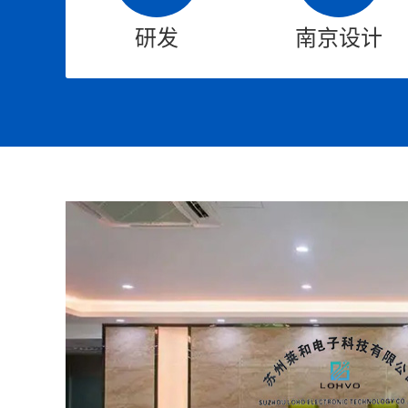
研发
南京设计
氧气袋气密检测
线材连接
适用于充电枪线材防水
领域，根据不同的需求