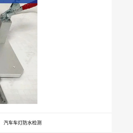
汽车车灯防水检测