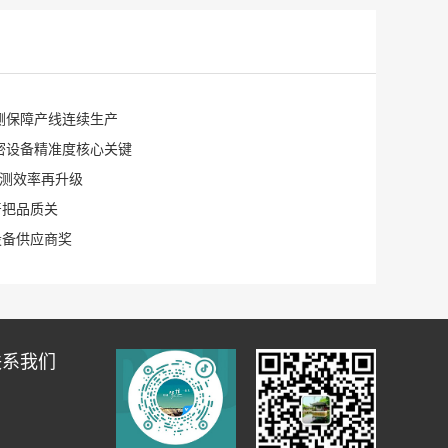
测保障产线连续生产
密设备精准度核心关键
密检测效率再升级
严把品质关
设备供应商奖
联系我们