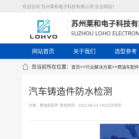
欢迎访问“苏州莱和电子科技有限公司”企业网站！
苏州莱和电子科技有
SUZHOU LOHO ELECTRON
网站首页
关于我们
选型参考
您当前所在位置：
>>
>>
首页
行业解决方案
燃油车配件
汽车铸造件防水检测
分类：燃油车配件
发布时间：2022-08-23
14033次浏览