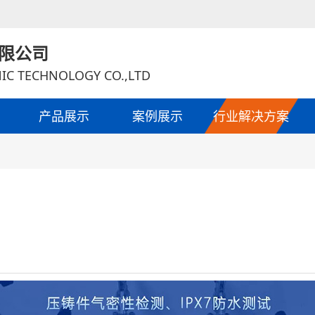
限公司
IC TECHNOLOGY CO.,LTD
产品展示
案例展示
行业解决方案