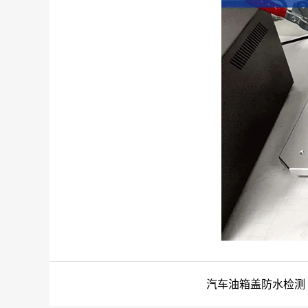
汽车油箱盖防水检测