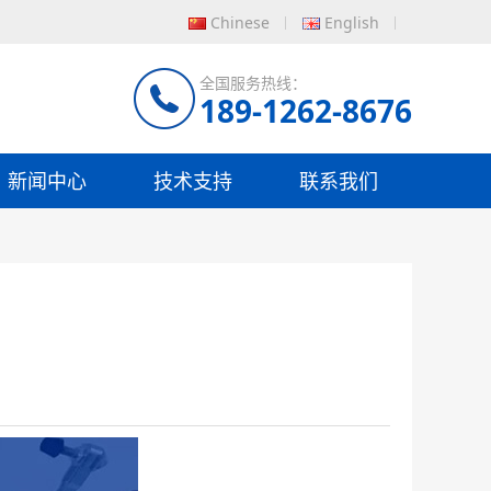
Chinese
English
全国服务热线：
189-1262-8676
新闻中心
技术支持
联系我们