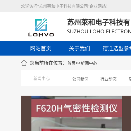
欢迎访问“苏州莱和电子科技有限公司”企业网站！
苏州莱和电子科技有
SUZHOU LOHO ELECTRON
网站首页
关于我们
宿迁选型参
您当前所在位置：
>>
首页
新闻中心
新闻中心
公司新闻
行业动态