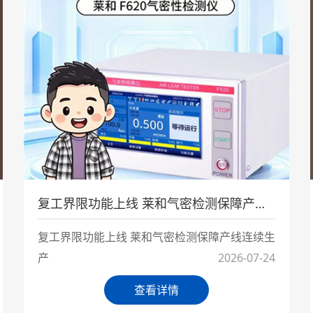
复工界限功能上线 莱和气密检测保障产线连续生产
复工界限功能上线 莱和气密检测保障产线连续生
产
2026-07-24
查看详情