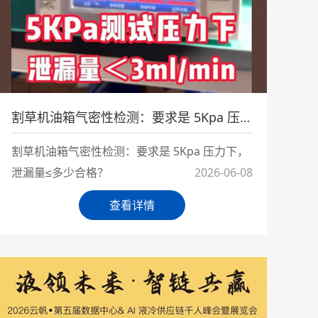
割草机油箱气密性检测：要求是 5Kpa 压力下，泄漏量≤多少合格？
割草机油箱气密性检测：要求是 5Kpa 压力下，
泄漏量≤多少合格？
2026-06-08
查看详情