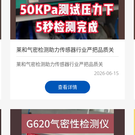
莱和气密检测助力传感器行业严把品质关
莱和气密检测助力传感器行业严把品质关
2026-06-15
查看详情