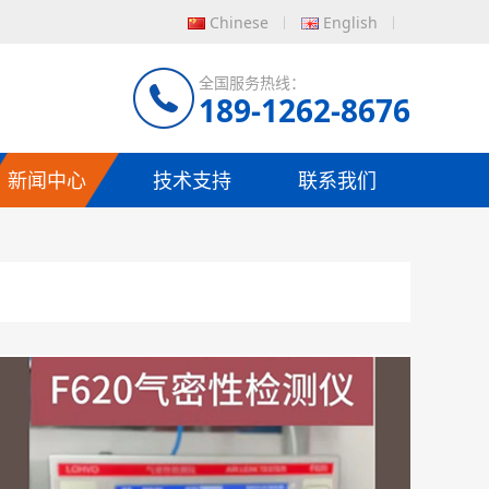
Chinese
English
全国服务热线：
189-1262-8676
新闻中心
技术支持
联系我们